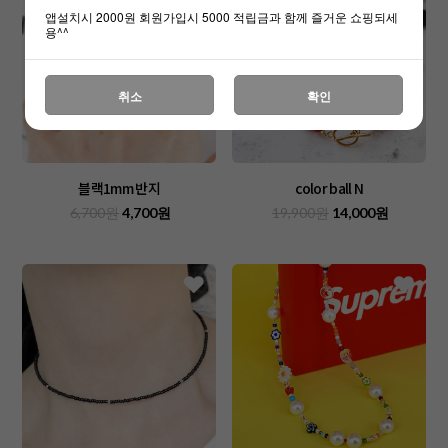
앱설치시 2000원 회원가입시 5000 적립금과 함께 즐거운 쇼핑되세
용^^
취소
확인
블랙1mm 반지
color ball N
6,700원
4,700원
19,900원
14,000원