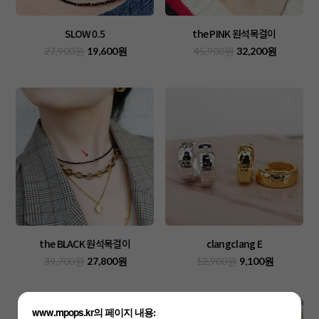
SLOW 0.5
the PINK 원석목걸이
27,900원
19,600원
45,900원
32,200원
the BLACK 원석목걸이
clangclang E
39,700원
27,800원
12,900원
9,100원
www.mpops.kr의 페이지 내용: