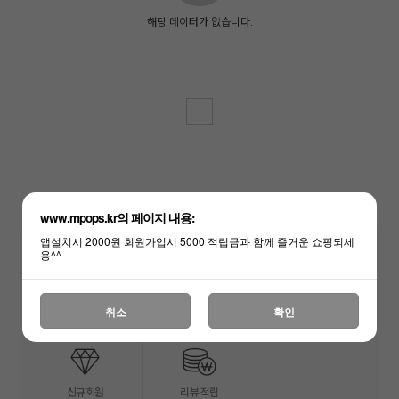
해당 데이터가 없습니다.
www.mpops.kr의 페이지 내용:
앱설치시 2000원 회원가입시 5000 적립금과 함께 즐거운 쇼핑되세
용^^
무엇이든물어보세요
등급별 최대
3만원 이상
취소
확인
게시판
15% 할인
무료배송
신규회원
리뷰 적립